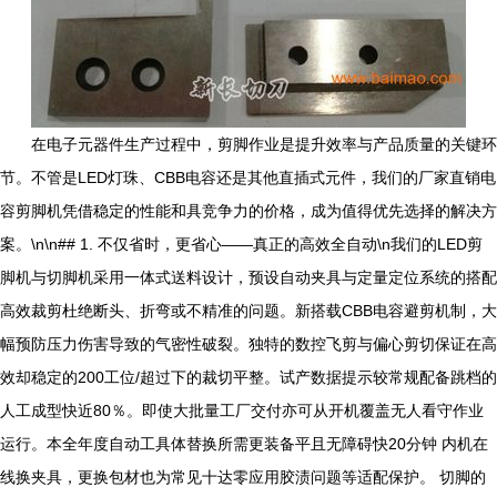
在电子元器件生产过程中，剪脚作业是提升效率与产品质量的关键环
节。不管是LED灯珠、CBB电容还是其他直插式元件，我们的厂家直销电
容剪脚机凭借稳定的性能和具竞争力的价格，成为值得优先选择的解决方
案。\n\n## 1. 不仅省时，更省心——真正的高效全自动\n我们的LED剪
脚机与切脚机采用一体式送料设计，预设自动夹具与定量定位系统的搭配
高效裁剪杜绝断头、折弯或不精准的问题。新搭载CBB电容避剪机制，大
幅预防压力伤害导致的气密性破裂。独特的数控飞剪与偏心剪切保证在高
效却稳定的200工位/超过下的裁切平整。试产数据提示较常规配备跳档的
人工成型快近80％。即使大批量工厂交付亦可从开机覆盖无人看守作业
运行。本全年度自动工具体替换所需更装备平且无障碍快20分钟 内机在
线换夹具，更换包材也为常见十达零应用胶渍问题等适配保护。 切脚的