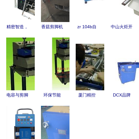
精密智造，
香菇剪脚机
zr 104b自
中山火炬开
效能为王
剪腿机佳润
动散装电容
发区金盛机
专业电容剪
机械食用菌
剪脚机
械成套设备
脚机与电阻
香菇去柄机
厂——电容
打K折弯机
剪脚机产品
赋能电子厂
列表
生产线
电容与剪脚
环保节能
厦门精控
DCX品牌
机 电子制
高效可靠的
LCD自动剪
2018年波
造中的精准
高剪用棉量
脚机 高效
峰焊机、回
利器
超声波剪脚
智能的裁
流焊机及剪
机
PIN与下料
脚机价格概